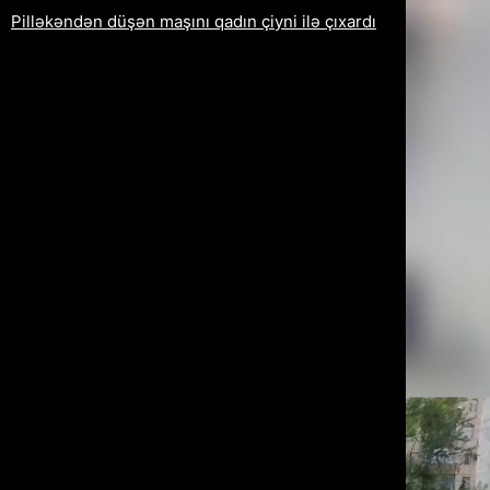
Pilləkəndən düşən maşını qadın çiyni ilə çıxardı