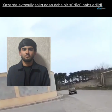
Xəzərdə avtoxuliqanlıq edən daha bir sürücü həbs edildi