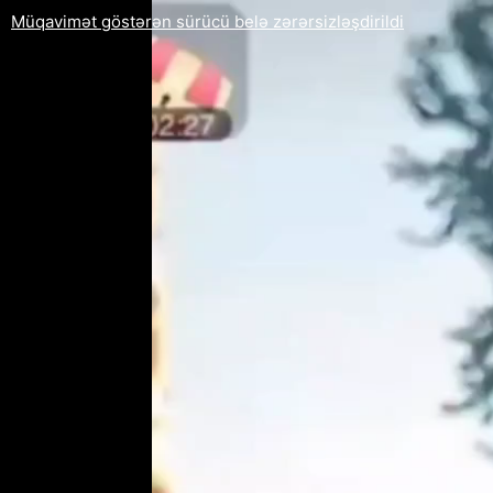
Müqavimət göstərən sürücü belə zərərsizləşdirildi