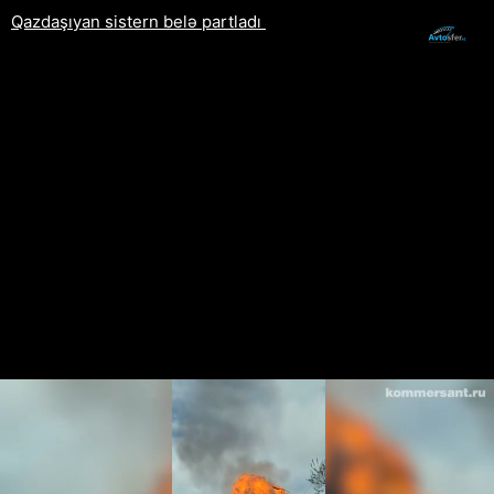
Qazdaşıyan sistern belə partladı