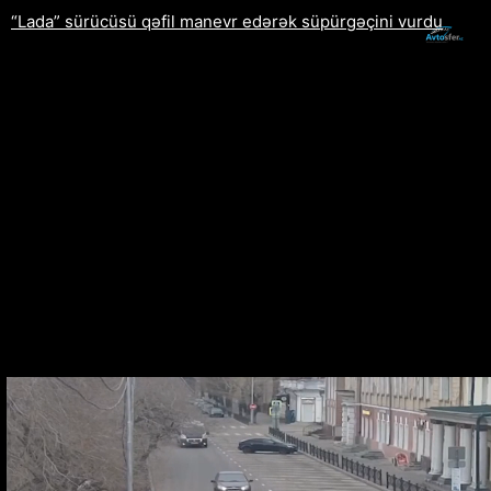
“Lada” sürücüsü qəfil manevr edərək süpürgəçini vurdu