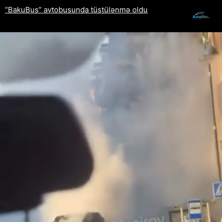
“BakuBus” avtobusunda tüstülənmə oldu