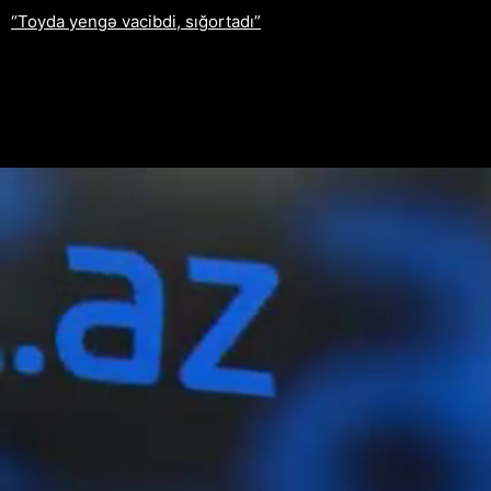
“Toyda yengə vacibdi, sığortadı”