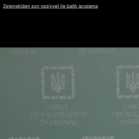
Zelenskidən son vəziyyət ilə bağlı açıqlama