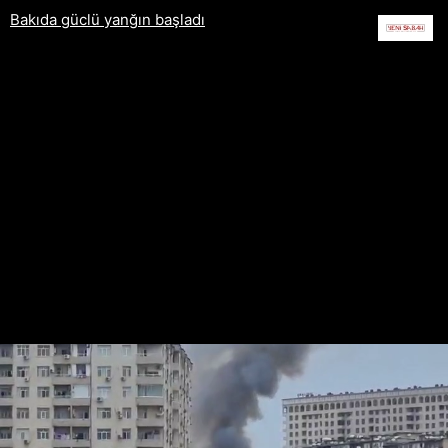
Bakıda güclü yanğın başladı